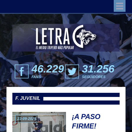
46.229
31.256
FANS
SEGUIDORES
F. JUVENIL
¡A PASO
23-09-2025
FIRME!