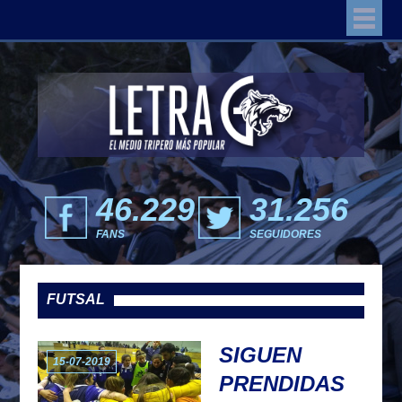
46.229
31.256
FANS
SEGUIDORES
FUTSAL
SIGUEN
15-07-2019
PRENDIDAS