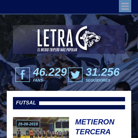
46.229
31.256
FANS
SEGUIDORES
FUTSAL
METIERON
26-08-2019
TERCERA