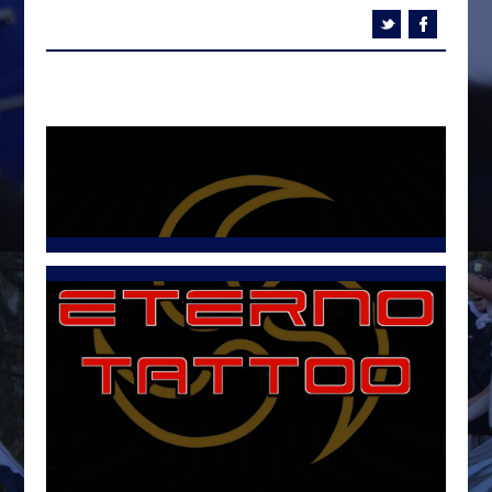
Tweets por @LetraG