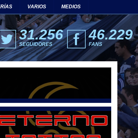
RÍAS
VARIOS
MEDIOS
31.256
46.229
SEGUIDORES
FANS
eets por @LetraG