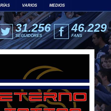
RÍAS
VARIOS
MEDIOS
31.256
46.229
SEGUIDORES
FANS
eets por @LetraG