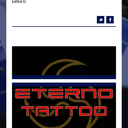
Letra G
Tweets por @LetraG