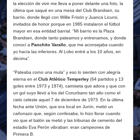
la elección de vivir me lleva a poner delante una foto, la
última que saqué en una mesa del Club Brandsen, su
barrio, donde llegó con Willie Frisón y Juanca Licursi,
invitados de honor porque en 1985 instalaron el fútbol
mayor en esa entidad barrial. “Mi barrio es la Plaza
Brandsen, donde tanto pateamos y entrenamos, y donde
conocí a
Panchito Varallo
, que me aconsejaba cuando
yo hacía las inferiores. Al Lobo entré a los 10 años, en
décima”.
“Pateaba como una mula” y eso lo sienten con alegría
eterna en el
Club Atlético Temperley
(64 partidos y 13
goles entre 1973 y 1974), camiseta que adora y que con
un gol suyo llevó a los del Conurbano tan alto como el
cielo celeste aquel 7 de diciembre de 1973. En la última
fecha ante Unión, que era local en Junín, metió un
cañonazo que, según confesaba, lo hizo llorar cuando
vio que el balón se metió y las tribunas de cemento del
estadio Eva Perón vibraban: eran campeones de
Primera B.