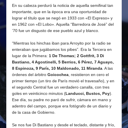
En su cabeza perduró la noticia de aquella semifinal tan
importante, que en la época era una oportunidad de
lograr el título que se negó en 1933 con «El Expreso» y
en 1962 con «El Lobo». Aquella
“Barredora de José” del
’70 fue un disgusto de ese pueblo azul y blanco.
“Mientras los hinchas iban para Arroyito por la radio se
enteraban que jugábamos los pibes”. Era la Tercera en
lugar de la Primera:
1 De Thomas; 2 Gottfrit, 3 Di
Bastiano, 4 Agostinelli, 5 Berrios, 6 Pérez, 7 Aguayo,
8 Espinoza, 9 París, 10 Maldonado, 11 Miranda
. A las
órdenes del árbitro
Goicochea
, resistieron en cero el
primer tiempo (un tiro de París movió el travesaño), y en
el segundo Central fue un verdadero canalla, con tres
goles en veinticinco minutos (
Landucci, Bustos, Poy
).
Ese día, su padre no paró de sufrir, cámara en mano y
adentro del campo, porque era fotógrafo de un diario y
de la casa de Gobierno.
Se nos fue Di Bastiano y desde el teclado, distante y frío,