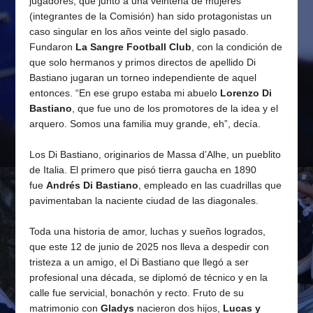
jugadores, que junto a una veintena de mujeres
(integrantes de la Comisión) han sido protagonistas un
caso singular en los años veinte del siglo pasado.
Fundaron
La Sangre Football Club
, con la condición de
que solo hermanos y primos directos de apellido Di
Bastiano jugaran un torneo independiente de aquel
entonces. “En ese grupo estaba mi abuelo
Lorenzo Di
Bastiano
, que fue uno de los promotores de la idea y el
arquero. Somos una familia muy grande, eh”, decía.
Los Di Bastiano, originarios de Massa d’Alhe, un pueblito
de Italia. El primero que pisó tierra gaucha en 1890
fue
Andrés Di Bastiano
, empleado en las cuadrillas que
pavimentaban la naciente ciudad de las diagonales.
Toda una historia de amor, luchas y sueños logrados,
que este 12 de junio de 2025 nos lleva a despedir con
tristeza a un amigo, el Di Bastiano que llegó a ser
profesional una década, se diplomó de técnico y en la
calle fue servicial, bonachón y recto. Fruto de su
matrimonio con
Gladys
nacieron dos hijos,
Lucas y