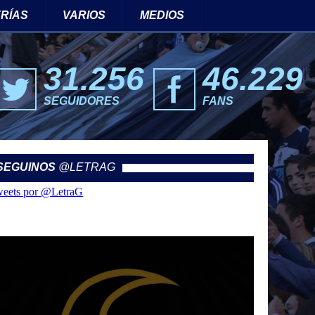
RÍAS
VARIOS
MEDIOS
31.256
46.229
SEGUIDORES
FANS
SEGUINOS
@LETRAG
eets por @LetraG