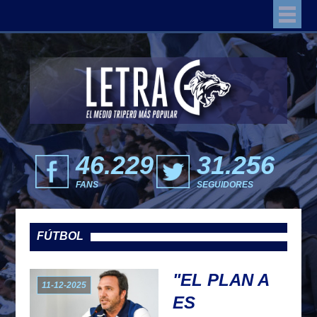
46.229
31.256
FANS
SEGUIDORES
FÚTBOL
"EL PLAN A
11-12-2025
ES