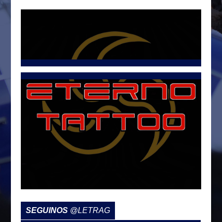
Tweets por @LetraG
SEGUINOS
@LETRAG