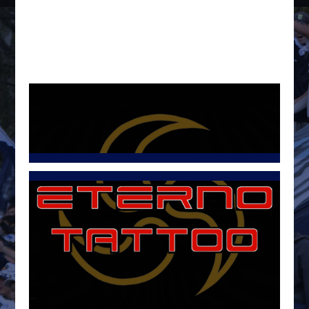
Tweets por @LetraG