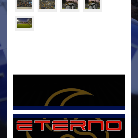
Tweets por @LetraG