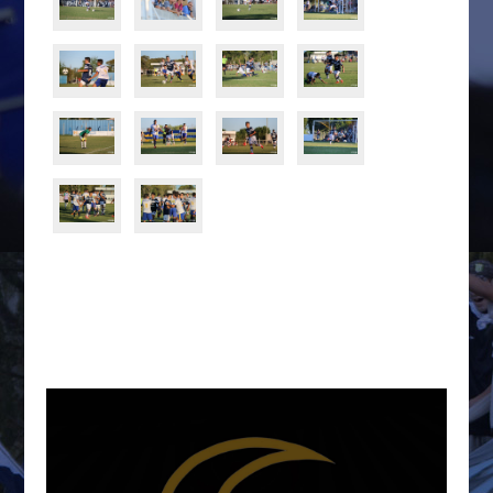
Tweets por @LetraG