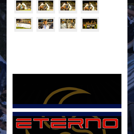
Tweets por @LetraG